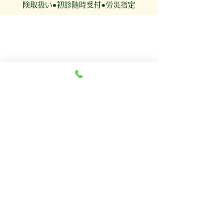
険取扱い●初診随時受付●労災指定
鉄道：東西線・東陽町駅・東口出口徒歩1分
その他：東西線4番出口南砂方面、ファミリ
ーマート角左折、2つ目ビル3Ｆ
近くに有料駐車場有